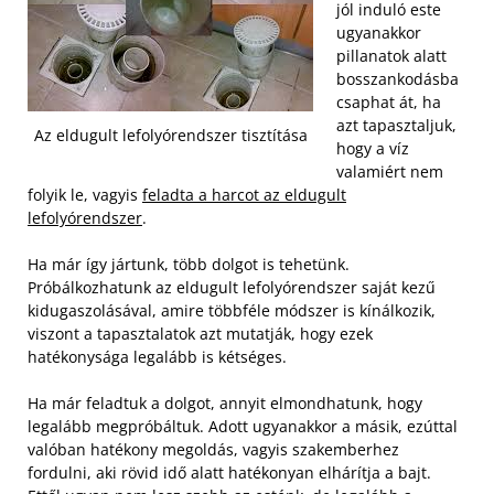
jól induló este
ugyanakkor
pillanatok alatt
bosszankodásba
csaphat át, ha
azt tapasztaljuk,
Az eldugult lefolyórendszer tisztítása
hogy a víz
valamiért nem
folyik le, vagyis
feladta a harcot az eldugult
lefolyórendszer
.
Ha már így jártunk, több dolgot is tehetünk.
Próbálkozhatunk az eldugult lefolyórendszer saját kezű
kidugaszolásával, amire többféle módszer is kínálkozik,
viszont a tapasztalatok azt mutatják, hogy ezek
hatékonysága legalább is kétséges.
Ha már feladtuk a dolgot, annyit elmondhatunk, hogy
legalább megpróbáltuk. Adott ugyanakkor a másik, ezúttal
valóban hatékony megoldás, vagyis szakemberhez
fordulni, aki rövid idő alatt hatékonyan elhárítja a bajt.