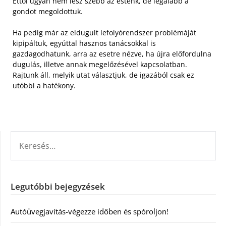
Ettől ugyan nem lesz szebb az esténk, de legalább a
gondot megoldottuk.
Ha pedig már az eldugult lefolyórendszer problémáját
kipipáltuk, egyúttal hasznos tanácsokkal is
gazdagodhatunk, arra az esetre nézve, ha újra előfordulna
dugulás, illetve annak megelőzésével kapcsolatban.
Rajtunk áll, melyik utat választjuk, de igazából csak ez
utóbbi a hatékony.
KERESÉS:
Legutóbbi bejegyzések
Autóüvegjavítás-végezze időben és spóroljon!