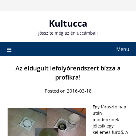
Skip
to
content
Kultucca
Jössz te még az én uccámba!!
Menu
Az eldugult lefolyórendszert bízza a
profikra!
Posted on 2016-03-18
Egy fárasztó nap
után
mindenkinek
jólesik egy
kellemes fürdő. A