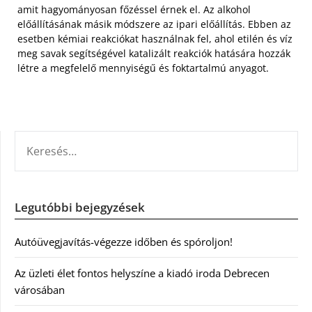
amit hagyományosan főzéssel érnek el. Az alkohol
előállításának másik módszere az ipari előállítás. Ebben az
esetben kémiai reakciókat használnak fel, ahol etilén és víz
meg savak segítségével katalizált reakciók hatására hozzák
létre a megfelelő mennyiségű és foktartalmú anyagot.
KERESÉS:
Legutóbbi bejegyzések
Autóüvegjavítás-végezze időben és spóroljon!
Az üzleti élet fontos helyszíne a kiadó iroda Debrecen
városában