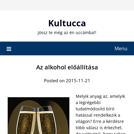
Skip
to
content
Kultucca
Jössz te még az én uccámba!!
Menu
Az alkohol előállítása
Posted on 2015-11-21
Melyik anyag az, amelyik
a legrégebbi
tudatmódosító bíró
hatással rendelkezik a
világon? Erre a kérdésre
több válasz is érkezhet,
de valószínű, hogy sokan