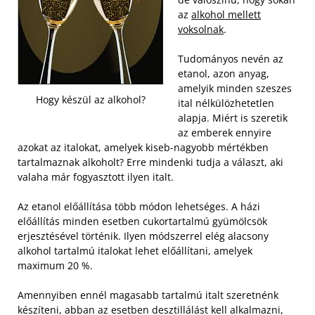
az
alkohol mellett
voksolnak
.
Tudományos nevén az
etanol, azon anyag,
amelyik minden szeszes
Hogy készül az alkohol?
ital nélkülözhetetlen
alapja. Miért is szeretik
az emberek ennyire
azokat az italokat, amelyek kiseb-nagyobb mértékben
tartalmaznak alkoholt? Erre mindenki tudja a választ, aki
valaha már fogyasztott ilyen italt.
Az etanol előállítása több módon lehetséges. A házi
előállítás minden esetben cukortartalmú gyümölcsök
erjesztésével történik. Ilyen módszerrel elég alacsony
alkohol tartalmú italokat lehet előállítani, amelyek
maximum 20 %.
Amennyiben ennél magasabb tartalmú italt szeretnénk
készíteni, abban az esetben desztillálást kell alkalmazni,