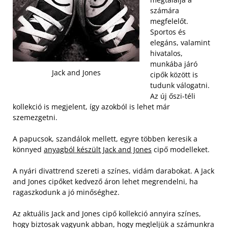
számára
megfelelőt.
Sportos és
elegáns, valamint
hivatalos,
munkába járó
Jack and Jones
cipők között is
tudunk válogatni.
Az új őszi-téli
kollekció is megjelent, így azokból is lehet már
szemezgetni.
A papucsok, szandálok mellett, egyre többen keresik a
könnyed
anyagból készült Jack and Jones
cipő modelleket.
A nyári divattrend szereti a színes, vidám darabokat. A Jack
and Jones cipőket kedvező áron lehet megrendelni, ha
ragaszkodunk a jó minőséghez.
Az aktuális Jack and Jones cipő kollekció annyira színes,
hogy biztosak vagyunk abban, hogy megleljük a számunkra