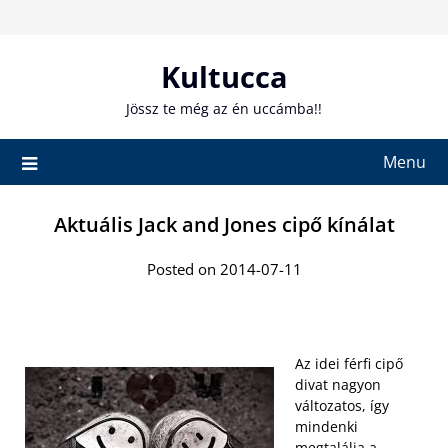
Skip
to
content
Kultucca
Jössz te még az én uccámba!!
Menu
Aktuális Jack and Jones cipő kínálat
Posted on 2014-07-11
Az idei férfi cipő
divat nagyon
változatos, így
mindenki
megtalálja a