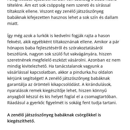
tételére. Ám ezt sok csöppség nem szereti és sírással
tiltakozik ellene. Viszont egy zenélő játszószőnyeg
babáknak kifejezetten hasznos lehet a sok szín és dallam
miatt.
Így még azok a lurkók is kedvelni fogják rajta a hason
fekvést, akik egyébként tiltakoznának ellene. Amikor a pár
hónapos baba fejlesztéséről és szórakoztatásáról
beszélünk, nagyon sok szülő fut vakvágányára, hiszen
szeretnének megfelelő eszközt vásárolni. Azonban ez nem
mindig kivitelezhető. Ha tanácstalanok vagyunk a
vásárlással kapcsolatban, akkor a pindurka.hu oldalon
kérjünk segítséget! A zenélő játszószőnyeg babáknak
garantálja az örömteli kikapcsolódást. A kirándulások,
nyaralások remek kiegészítője lehet, hiszen könnyű
anyagból készül és kis helyet foglal el a csomagtartóban.
Ráadásul a gyerkőc figyelmét is sokáig fent tudja tartani.
A zenélő játszószőnyeg babáknak csörgőkkel is
kiegészíthető.