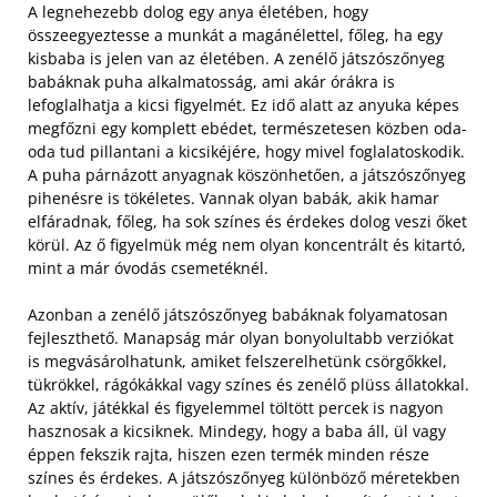
A legnehezebb dolog egy anya életében, hogy
összeegyeztesse a munkát a magánélettel, főleg, ha egy
kisbaba is jelen van az életében. A zenélő játszószőnyeg
babáknak puha alkalmatosság, ami akár órákra is
lefoglalhatja a kicsi figyelmét. Ez idő alatt az anyuka képes
megfőzni egy komplett ebédet, természetesen közben oda-
oda tud pillantani a kicsikéjére, hogy mivel foglalatoskodik.
A puha párnázott anyagnak köszönhetően, a játszószőnyeg
pihenésre is tökéletes. Vannak olyan babák, akik hamar
elfáradnak, főleg, ha sok színes és érdekes dolog veszi őket
körül. Az ő figyelmük még nem olyan koncentrált és kitartó,
mint a már óvodás csemetéknél.
Azonban a zenélő játszószőnyeg babáknak folyamatosan
fejleszthető. Manapság már olyan bonyolultabb verziókat
is megvásárolhatunk, amiket felszerelhetünk csörgőkkel,
tükrökkel, rágókákkal vagy színes és zenélő plüss állatokkal.
Az aktív, játékkal és figyelemmel töltött percek is nagyon
hasznosak a kicsiknek. Mindegy, hogy a baba áll, ül vagy
éppen fekszik rajta, hiszen ezen termék minden része
színes és érdekes. A játszószőnyeg különböző méretekben