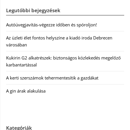
Legutóbbi bejegyzések
Autóüvegjavítás-végezze időben és spóroljon!
Az üzleti élet fontos helyszíne a kiadó iroda Debrecen
városában
Kukirin G2 alkatrészek: biztonságos közlekedés megelőző
karbantartással
A kerti szerszámok tehermentesítik a gazdákat
A gin árak alakulása
Kategóriák