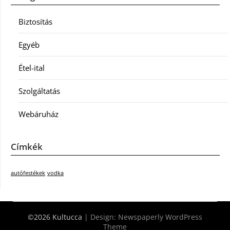
Biztosítás
Egyéb
Étel-ital
Szolgáltatás
Webáruház
Címkék
autófestékek
vodka
©2026 Kultucca
| Design:
Newspaperly WordPress
Theme