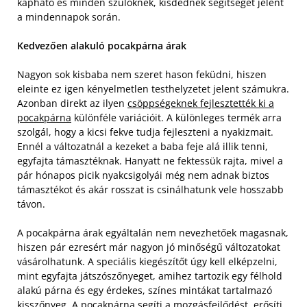
kapható és minden szülőknek, kisdednek segítséget jelent
a mindennapok során.
Kedvezően alakuló pocakpárna árak
Nagyon sok kisbaba nem szeret hason feküdni, hiszen
eleinte ez igen kényelmetlen testhelyzetet jelent számukra.
Azonban direkt az ilyen
csöppségeknek fejlesztették ki a
pocakpárna
különféle variációit. A különleges termék arra
szolgál, hogy a kicsi fekve tudja fejleszteni a nyakizmait.
Ennél a változatnál a kezeket a baba feje alá illik tenni,
egyfajta támasztéknak. Hanyatt ne fektessük rajta, mivel a
pár hónapos picik nyakcsigolyái még nem adnak biztos
támasztékot és akár rosszat is csinálhatunk vele hosszabb
távon.
A pocakpárna árak egyáltalán nem nevezhetőek magasnak,
hiszen pár ezresért már nagyon jó minőségű változatokat
vásárolhatunk. A speciális kiegészítőt úgy kell elképzelni,
mint egyfajta játszószőnyeget, amihez tartozik egy félhold
alakú párna és egy érdekes, színes mintákat tartalmazó
kisszőnyeg. A pocakpárna segíti a mozgásfejlődést, erősíti