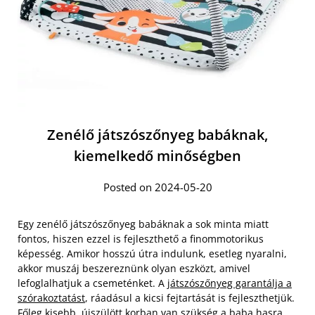
Zenélő játszószőnyeg babáknak,
kiemelkedő minőségben
Posted on 2024-05-20
Egy zenélő játszószőnyeg babáknak a sok minta miatt
fontos, hiszen ezzel is fejleszthető a finommotorikus
képesség. Amikor hosszú útra indulunk, esetleg nyaralni,
akkor muszáj beszereznünk olyan eszközt, amivel
lefoglalhatjuk a csemeténket. A
játszószőnyeg garantálja a
szórakoztatást
, ráadásul a kicsi fejtartását is fejleszthetjük.
Főleg kisebb, újszülött korban van szükség a baba hasra