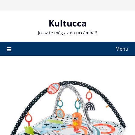
Skip
to
content
Kultucca
Jössz te még az én uccámba!!
Menu