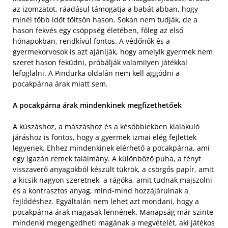
az izomzatot, ráadásul támogatja a babát abban, hogy
minél több időt töltsön hason. Sokan nem tudják, de a
hason fekvés egy csöppség életében, főleg az első
hónapokban, rendkívül fontos. A védőnők és a
gyermekorvosok is azt ajánlják, hogy amelyik gyermek nem
szeret hason feküdni, próbálják valamilyen játékkal
lefoglalni. A Pindurka oldalán nem kell aggódni a
pocakpárna árak miatt sem.
A pocakpárna árak mindenkinek megfizethetőek
A kúszáshoz, a mászáshoz és a későbbiekben kialakuló
járáshoz is fontos, hogy a gyermek izmai elég fejlettek
legyenek. Ehhez mindenkinek elérhető a pocakpárna, ami
egy igazán remek találmány. A különböző puha, a fényt
visszaverő anyagokból készült tükrök, a csörgős papír, amit
a kicsik nagyon szeretnek, a rágóka, amit tudnak majszolni
és a kontrasztos anyag, mind-mind hozzájárulnak a
fejlődéshez. Egyáltalán nem lehet azt mondani, hogy a
pocakpárna árak magasak lennének. Manapság már szinte
mindenki megengedheti magának a megvételét, aki játékos