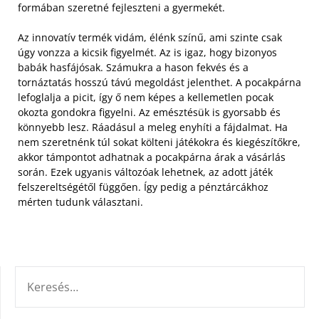
formában szeretné fejleszteni a gyermekét.
Az innovatív termék vidám, élénk színű, ami szinte csak
úgy vonzza a kicsik figyelmét. Az is igaz, hogy bizonyos
babák hasfájósak. Számukra a hason fekvés és a
tornáztatás hosszú távú megoldást jelenthet. A pocakpárna
lefoglalja a picit, így ő nem képes a kellemetlen pocak
okozta gondokra figyelni. Az emésztésük is gyorsabb és
könnyebb lesz. Ráadásul a meleg enyhíti a fájdalmat. Ha
nem szeretnénk túl sokat költeni játékokra és kiegészítőkre,
akkor támpontot adhatnak a pocakpárna árak a vásárlás
során. Ezek ugyanis változóak lehetnek, az adott játék
felszereltségétől függően. Így pedig a pénztárcákhoz
mérten tudunk választani.
KERESÉS: