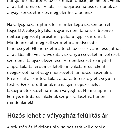
hangulatos nádtetők, az esztétikai funkciójuk mellett, védik
a falakat az esőtől. A talaj- és időjárási hatások ártanak az
anyagszerkezetnek és megjelenhet a penész is.
Ha vályogházat újítunk fel, mindenképp szakemberrel
tegyük! A vályogtéglákat ugyanis nem tanácsos bizonyos
építőanyagokkal párosítani, például gipszkartonnal.
Mindenekelőtt meg kell szüntetni a nedvesedés
lehetőségét. Ellenőriztetni a tetőt, az ereszt, ahol eső juthat
a falakba, illetve a szívókutat, szivárgó csöveket, mivel ezek
szerepe a talajvíz elvezetése. A repedéseket könnyített
alapvakolattal érdemes kitölteni, vakolaterősítőként
üvegszövet hálót vagy nádszövetet tanácsos használni.
Erre kerül a szárítóvakolat, a páraáteresztő glett, végül a
festék. Ezek az otthonok ma is igen népszerűek, a
lakóépületek közel harmada vályogház. Nem csupán a
környezettudatos lakóknak szuper választás, hanem
mindenkinek!
Húzós lehet a vályogház felújítás ár
A sok szép és jó dolog után, sajnos szót kell ejteni a