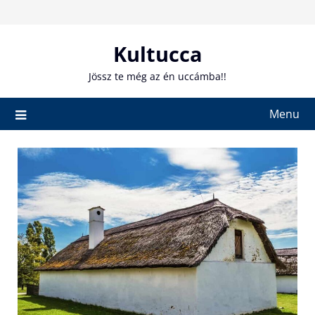
Skip
to
content
Kultucca
Jössz te még az én uccámba!!
Menu