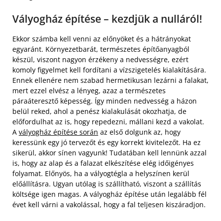
Vályogház építése – kezdjük a nulláról!
Ekkor számba kell venni az előnyöket és a hátrányokat
egyaránt. Környezetbarát, természetes építőanyagból
készül, viszont nagyon érzékeny a nedvességre, ezért
komoly figyelmet kell fordítani a vízszigetelés kialakítására.
Ennek ellenére nem szabad hermetikusan lezárni a falakat,
mert ezzel elvész a lényeg, azaz a természetes
páraáteresztő képesség. Így minden nedvesség a házon
belül reked, ahol a penész kialakulását okozhatja, de
előfordulhat az is, hogy repedezni, mállani kezd a vakolat.
A
vályogház építése során
az első dolgunk az, hogy
keressünk egy jó tervezőt és egy korrekt kivitelezőt. Ha ez
sikerül, akkor sínen vagyunk! Tudatában kell lennünk azzal
is, hogy az alap és a falazat elkészítése elég időigényes
folyamat. Előnyös, ha a vályogtégla a helyszínen kerül
előállításra. Ugyan utólag is szállítható, viszont a szállítás
költsége igen magas. A vályogház építése után legalább fél
évet kell várni a vakolással, hogy a fal teljesen kiszáradjon.