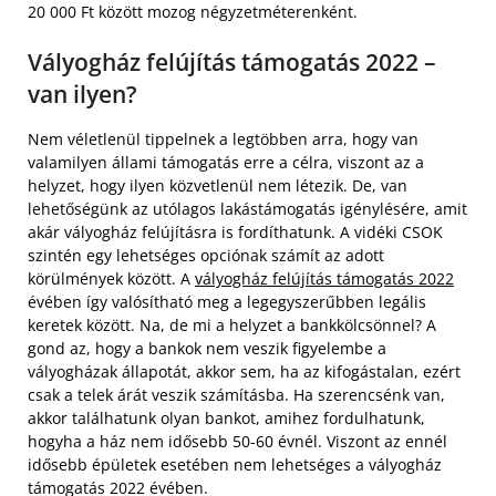
20 000 Ft között mozog négyzetméterenként.
Vályogház felújítás támogatás 2022 –
van ilyen?
Nem véletlenül tippelnek a legtöbben arra, hogy van
valamilyen állami támogatás erre a célra, viszont az a
helyzet, hogy ilyen közvetlenül nem létezik. De, van
lehetőségünk az utólagos lakástámogatás igénylésére, amit
akár vályogház felújításra is fordíthatunk. A vidéki CSOK
szintén egy lehetséges opciónak számít az adott
körülmények között. A
vályogház felújítás támogatás 2022
évében így valósítható meg a legegyszerűbben legális
keretek között. Na, de mi a helyzet a bankkölcsönnel? A
gond az, hogy a bankok nem veszik figyelembe a
vályogházak állapotát, akkor sem, ha az kifogástalan, ezért
csak a telek árát veszik számításba. Ha szerencsénk van,
akkor találhatunk olyan bankot, amihez fordulhatunk,
hogyha a ház nem idősebb 50-60 évnél. Viszont az ennél
idősebb épületek esetében nem lehetséges a vályogház
támogatás 2022 évében.