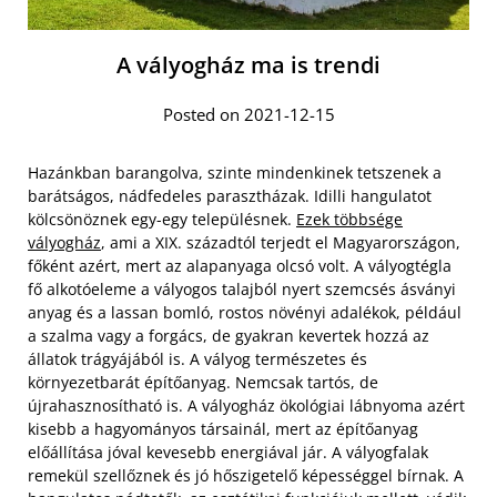
A vályogház ma is trendi
Posted on 2021-12-15
Hazánkban barangolva, szinte mindenkinek tetszenek a
barátságos, nádfedeles parasztházak. Idilli hangulatot
kölcsönöznek egy-egy településnek.
Ezek többsége
vályogház
, ami a XIX. századtól terjedt el Magyarországon,
főként azért, mert az alapanyaga olcsó volt. A vályogtégla
fő alkotóeleme a vályogos talajból nyert szemcsés ásványi
anyag és a lassan bomló, rostos növényi adalékok, például
a szalma vagy a forgács, de gyakran kevertek hozzá az
állatok trágyájából is. A vályog természetes és
környezetbarát építőanyag. Nemcsak tartós, de
újrahasznosítható is. A vályogház ökológiai lábnyoma azért
kisebb a hagyományos társainál, mert az építőanyag
előállítása jóval kevesebb energiával jár. A vályogfalak
remekül szellőznek és jó hőszigetelő képességgel bírnak. A