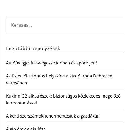
KERESÉS:
Legutóbbi bejegyzések
Autóüvegjavítás-végezze időben és spóroljon!
Az üzleti élet fontos helyszíne a kiadó iroda Debrecen
városában
Kukirin G2 alkatrészek: biztonságos közlekedés megelőző
karbantartással
A kerti szerszámok tehermentesítik a gazdákat
A gin árak alakulása