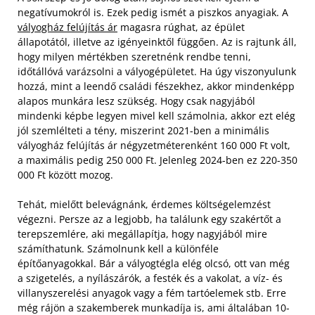
negatívumokról is. Ezek pedig ismét a piszkos anyagiak. A
vályogház felújítás ár
magasra rúghat, az épület
állapotától, illetve az igényeinktől függően. Az is rajtunk áll,
hogy milyen mértékben szeretnénk rendbe tenni,
időtállóvá varázsolni a vályogépületet. Ha úgy viszonyulunk
hozzá, mint a leendő családi fészekhez, akkor mindenképp
alapos munkára lesz szükség. Hogy csak nagyjából
mindenki képbe legyen mivel kell számolnia, akkor ezt elég
jól szemlélteti a tény, miszerint 2021-ben a minimális
vályogház felújítás ár négyzetméterenként 160 000 Ft volt,
a maximális pedig 250 000 Ft. Jelenleg 2024-ben ez 220-350
000 Ft között mozog.
Tehát, mielőtt belevágnánk, érdemes költségelemzést
végezni. Persze az a legjobb, ha találunk egy szakértőt a
terepszemlére, aki megállapítja, hogy nagyjából mire
számíthatunk. Számolnunk kell a különféle
építőanyagokkal. Bár a vályogtégla elég olcsó, ott van még
a szigetelés, a nyílászárók, a festék és a vakolat, a víz- és
villanyszerelési anyagok vagy a fém tartóelemek stb. Erre
még rájön a szakemberek munkadíja is, ami általában 10-