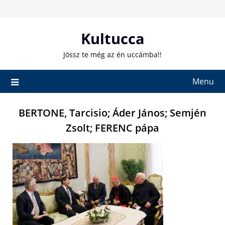
Skip
to
content
Kultucca
Jössz te még az én uccámba!!
Menu
BERTONE, Tarcisio; Áder János; Semjén
Zsolt; FERENC pápa