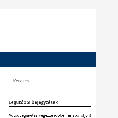
KERESÉS:
Legutóbbi bejegyzések
Autóüvegjavítás-végezze időben és spóroljon!