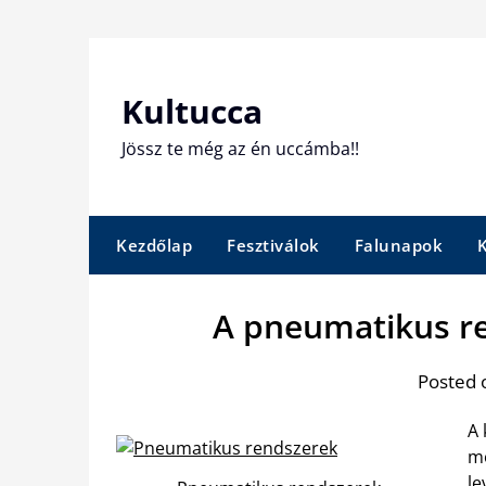
Skip
to
content
Kultucca
Jössz te még az én uccámba!!
Kezdőlap
Fesztiválok
Falunapok
A pneumatikus re
Posted 
A 
mo
le