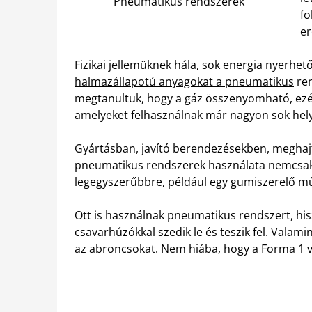
Pneumatikus rendszerek
fo
er
Fizikai jellemüknek hála, sok energia nyerhető
halmazállapotú anyagokat a pneumatikus
ren
megtanultuk, hogy a gáz összenyomható, ezér
amelyeket felhasználnak már nagyon sok hel
Gyártásban, javító berendezésekben, meghaj
pneumatikus rendszerek használata nemcsak 
legegyszerűbbre, például egy gumiszerelő m
Ott is használnak pneumatikus rendszert, hi
csavarhúzókkal szedik le és teszik fel. Valami
az abroncsokat. Nem hiába, hogy a Forma 1 v