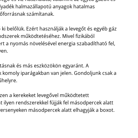
lyadék halmazállapotú anyagok hatalmas
őforrásnak számítanak.
 ki belőlük. Ezért használják a levegőt és egyéb gáz
dszerek működtetéséhez. Mivel fizikából
t a nyomás növelésével energia szabadítható fel,
yen.
tásnak és más eszközökön egyaránt. A
komoly iparágakban van jelen. Gondoljunk csak a
űhelyre.
szen a kerekeket levegővel működtetett
nt ilyen rendszerekkel fújják fel másodpercek alatt
ersenyeken másodpercek alatt elhagyják a boxot.