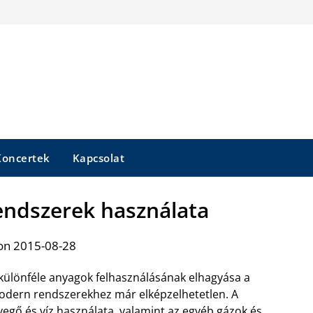
Koncertek
Kapcsolat
ndszerek használata
on 2015-08-28
különféle anyagok felhasználásának elhagyása a
dern rendszerekhez már elképzelhetetlen. A
vegő és víz használata, valamint az egyéb gázok és