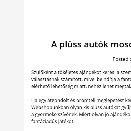
A plüss autók moso
Posted 
Szülőként a tökéletes ajándékot keresi a sz
választásnak számított, mivel beindítja a fant
elérhető lehetőség miatt, nehéz lehet megtalá
Ha egy átgondolt és örömteli meglepetést ker
Webshopunkban olyan kis plüss autókat gyűj
a gyermeke szívének. Miért olyan jó ajándéko
fantáziadús játékot.