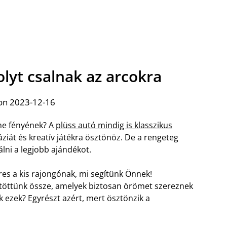
lyt csalnak az arcokra
on 2023-12-16
eme fényének? A
plüss autó mindig is klasszikus
áziát és kreatív játékra ösztönöz. De a rengeteg
lni a legjobb ajándékot.
es a kis rajongónak, mi segítünk Önnek!
töttünk össze, amelyek biztosan örömet szereznek
k ezek? Egyrészt azért, mert ösztönzik a