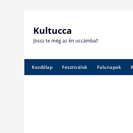
Skip
to
content
Kultucca
Jössz te még az én uccámba!!
Kezdőlap
Fesztiválok
Falunapok