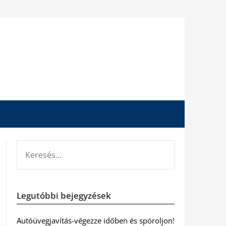
KERESÉS:
Legutóbbi bejegyzések
Autóüvegjavítás-végezze időben és spóroljon!