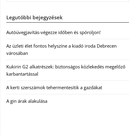
Legutóbbi bejegyzések
Autóüvegjavítás-végezze időben és spóroljon!
Az üzleti élet fontos helyszíne a kiadó iroda Debrecen
városában
Kukirin G2 alkatrészek: biztonságos közlekedés megelőző
karbantartással
A kerti szerszámok tehermentesítik a gazdákat
A gin árak alakulása