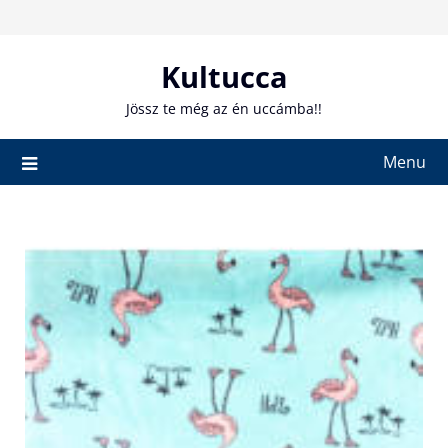
Skip
to
content
Kultucca
Jössz te még az én uccámba!!
Menu