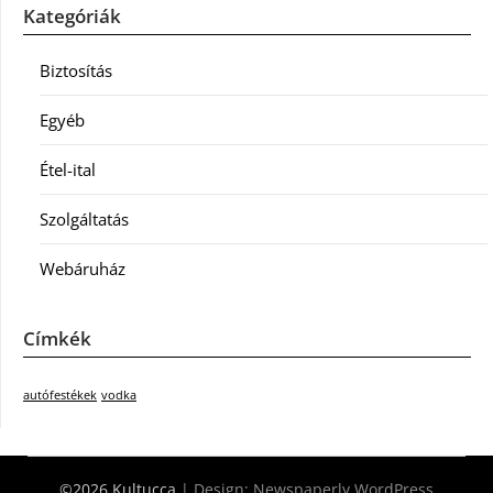
Kategóriák
Biztosítás
Egyéb
Étel-ital
Szolgáltatás
Webáruház
Címkék
autófestékek
vodka
©2026 Kultucca
| Design:
Newspaperly WordPress