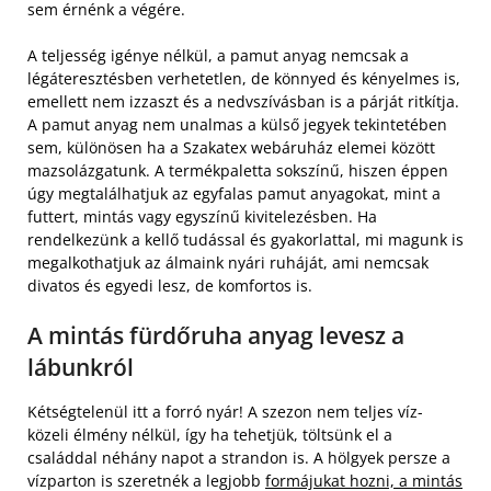
sem érnénk a végére.
A teljesség igénye nélkül, a pamut anyag nemcsak a
légáteresztésben verhetetlen, de könnyed és kényelmes is,
emellett nem izzaszt és a nedvszívásban is a párját ritkítja.
A pamut anyag nem unalmas a külső jegyek tekintetében
sem, különösen ha a Szakatex webáruház elemei között
mazsolázgatunk. A termékpaletta sokszínű, hiszen éppen
úgy megtalálhatjuk az egyfalas pamut anyagokat, mint a
futtert, mintás vagy egyszínű kivitelezésben. Ha
rendelkezünk a kellő tudással és gyakorlattal, mi magunk is
megalkothatjuk az álmaink nyári ruháját, ami nemcsak
divatos és egyedi lesz, de komfortos is.
A mintás fürdőruha anyag levesz a
lábunkról
Kétségtelenül itt a forró nyár! A szezon nem teljes víz-
közeli élmény nélkül, így ha tehetjük, töltsünk el a
családdal néhány napot a strandon is. A hölgyek persze a
vízparton is szeretnék a legjobb
formájukat hozni, a mintás