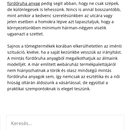
fürdőruha anyag
pedig segít abban, hogy ne csak szépek,
de különlegesek is lehessünk. Nincs is annál bosszantóbb,
mint amikor a kedvenc szerelésünkben az utcára vagy
jelen esetben a homokra lépve azt tapasztaljuk, hogy a
környezetünkben minimum hárman-négyen viselik
ugyanazt a szettet.
Sajnos a tömegtermékek korában elkerülhetetlen az iménti
szituáció, kivéve, ha a saját kezünkbe vesszük az irányítást.
A mintás fürdőruha anyagból megalkothatjuk az álmaink
modelljét. A már említett webáruház termékpalettájáról
nem hiányozhatnak a török és olasz minőségű mintás
fürdőruha anyagok sem, így nemcsak az esztétika és a női
hiúság oltárán áldozunk a vásárlással, de egyúttal a
praktikai szempontoknak is eleget teszünk.
KERESÉS: