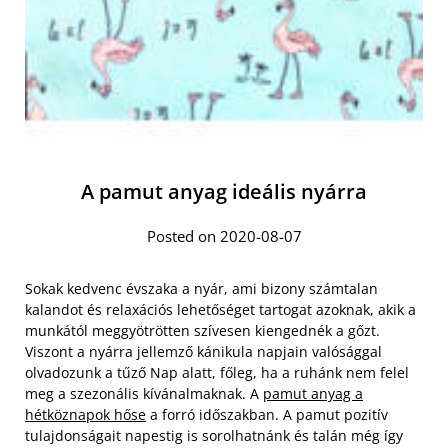
A pamut anyag ideális nyárra
Posted on 2020-08-07
Sokak kedvenc évszaka a nyár, ami bizony számtalan
kalandot és relaxációs lehetőséget tartogat azoknak, akik a
munkától meggyötrötten szívesen kiengednék a gőzt.
Viszont a nyárra jellemző kánikula napjain valósággal
olvadozunk a tűző Nap alatt, főleg, ha a ruhánk nem felel
meg a szezonális kívánalmaknak. A
pamut anyag a
hétköznapok hőse
a forró időszakban. A pamut pozitív
tulajdonságait napestig is sorolhatnánk és talán még így