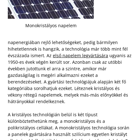
Monokristályos napelem
napenergiában rejlő lehetőségeket, pedig bármilyen
hihetetlennek is hangzik, a technológia már több mint fél
évszázada ismert. Az
első napelem legyártására
ugyanis az
1950-es évek végén került sor. Azonban csak az utóbbi
években jutottunk el arra a szintre, amikor már
gazdaságilag is megéri alkalmazni ezeket a
berendezéseket. A gyártási technológiájuk alapján két fő
kategóriába sorolhatjuk ezeket. Léteznek kristályos és
vékony rétegű napelemek, melyek más-más előnyökkel és
hátrányokkal rendelkeznek.
A kristályos technológián belül is két típust
különböztethetünk meg, a monokristályos és a
polikristályos cellákat. A monokristályos technológia során
a panelek gyártására használt szilícium egyetlen kristályt