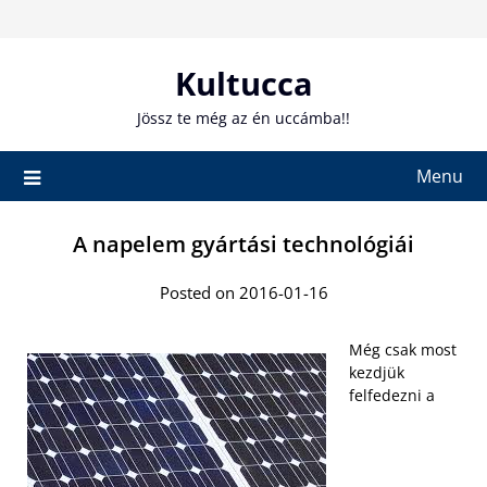
Skip
to
content
Kultucca
Jössz te még az én uccámba!!
Menu
A napelem gyártási technológiái
Posted on 2016-01-16
Még csak most
kezdjük
felfedezni a