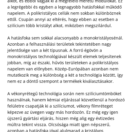
alkot, és ebből vágják ki a megfelelő méretű modulokat. Ez
a legrégebbi és egyben a legnagyobb hatásfokkal működő
napelem.
A polikristályos cellák nem sokban különböznek
ettől. Csupán annyi az eltérés, hogy ebben az esetben a
szilícium több kristályt alkot, miközben megszilárdul.
A hatásfoka sem sokkal alacsonyabb a monokristályosénál.
Azonban a felhasználási területek tekintetében nagy
jelentősége van a két típusnak. A forró égövön a
monokristályos technológiával készült elemek teljesítenek
jobban, míg az északi, hűvös területeken a polikristályos
napelem van előnyben. Közép-Európában azonban nem
mutatkozik meg a különbség a két a technológia között, így
nem ez a döntő szempont a termékek kiválasztásakor.
A vékonyrétegű technológia során nem szilíciumtömböket
használnak, hanem kémiai eljárással közvetlenül a hordozó
felületre csapatják ki a szilíciumot, vékony filmréteget
képezve az üvegen vagy más hordozón. Ez még egy igen
újszerű gyártási eljárás, hiszen még alig egy évtizedes
múltra tekint vissza. Olcsósága miatt igen népszerű,
azonban a hatásfoka jóval alulmarad a kristályos