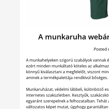
A munkaruha webáru
Posted 
A munkahelyeken szigorú szabályok vannak ér
ezért minden munkáltató köteles az alkalmazo
könnyű kiválasztani a megfelelőt, viszont m
aminek a termékpalettája rendkívül bőséges.
Munkaruházat, védelmi lábbeli, különböző es
internetes szaküzletben. Kesztyűk, szakácsk
egyaránt szerepelnek a felhozatalban. Tehá
változatos képet mutat, úgyhogy garantáltan 