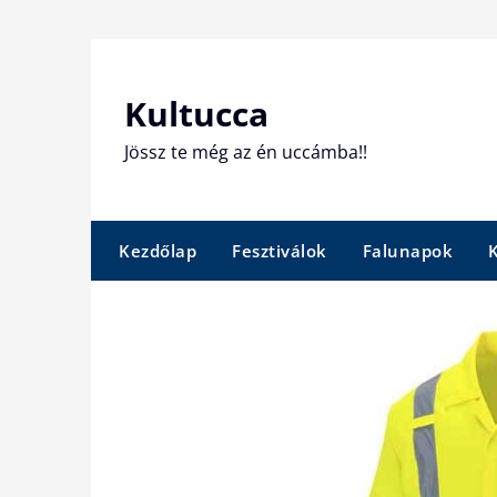
Skip
to
content
Kultucca
Jössz te még az én uccámba!!
Kezdőlap
Fesztiválok
Falunapok