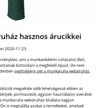
ház hasznos árucikkei
on 2020-11-23
vényben, ami a munkavédelmi ruházatot illeti,
ttainak biztosítani a megfelelő típust. De nem
indenben
segítségére siet a munkaruha webáruház
,
zközök megvétele válik lehetségessé ebben az
ötények, pormaszkok, egyszer használatos overálok
t a munkaruha webáruház kínálata nagyon
Ön is megtalálja azokat a termékeket, amelyek