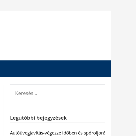
KERESÉS:
Legutóbbi bejegyzések
Autóüvegjavítás-végezze időben és spóroljon!