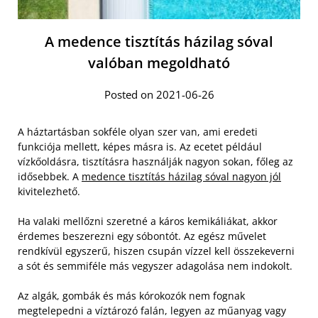
A medence tisztítás házilag sóval
valóban megoldható
Posted on 2021-06-26
A háztartásban sokféle olyan szer van, ami eredeti
funkciója mellett, képes másra is. Az ecetet például
vízkőoldásra, tisztításra használják nagyon sokan, főleg az
idősebbek. A
medence tisztítás házilag sóval nagyon jól
kivitelezhető.
Ha valaki mellőzni szeretné a káros kemikáliákat, akkor
érdemes beszerezni egy sóbontót. Az egész művelet
rendkívül egyszerű, hiszen csupán vízzel kell összekeverni
a sót és semmiféle más vegyszer adagolása nem indokolt.
Az algák, gombák és más kórokozók nem fognak
megtelepedni a víztározó falán, legyen az műanyag vagy