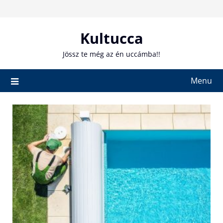
Skip
to
content
Kultucca
Jössz te még az én uccámba!!
Menu