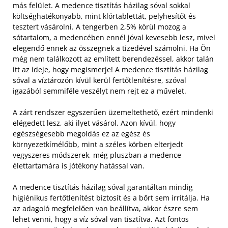
más felület. A medence tisztítás házilag sóval sokkal
költséghatékonyabb, mint klórtablettát, pelyhesítőt és
tesztert vásárolni. A tengerben 2,5% körül mozog a
sótartalom, a medencében ennél jóval kevesebb lesz, mivel
elegendő ennek az összegnek a tizedével számolni.
Ha Ön
még nem találkozott az említett berendezéssel, akkor talán
itt az ideje, hogy megismerje! A medence tisztítás házilag
sóval a víztározón kívül kerül fertőtlenítésre, szóval
igazából semmiféle veszélyt nem rejt ez a művelet.
A zárt rendszer egyszerűen üzemeltethető, ezért mindenki
elégedett lesz, aki ilyet vásárol. Azon kívül, hogy
egészségesebb megoldás ez az egész és
környezetkímélőbb, mint a széles körben elterjedt
vegyszeres módszerek, még pluszban a medence
élettartamára is jótékony hatással van.
A medence tisztítás házilag sóval garantáltan mindig
higiénikus fertőtlenítést biztosít és a bőrt sem irritálja. Ha
az adagoló megfelelően van beállítva, akkor észre sem
lehet venni, hogy a víz sóval van tisztítva. Azt fontos