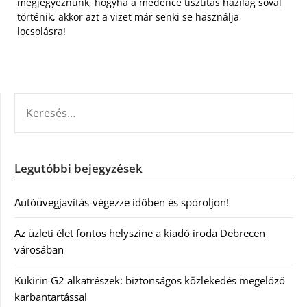
megjegyeznünk, hogyha a medence tisztítás házilag sóval
történik, akkor azt a vizet már senki se használja
locsolásra!
KERESÉS:
Legutóbbi bejegyzések
Autóüvegjavítás-végezze időben és spóroljon!
Az üzleti élet fontos helyszíne a kiadó iroda Debrecen
városában
Kukirin G2 alkatrészek: biztonságos közlekedés megelőző
karbantartással