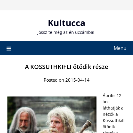
Skip
to
content
Kultucca
Jössz te még az én uccámba!!
Menu
A KOSSUTHKIFLI ötödik része
Posted on 2015-04-14
Április 12-
án
láthatják a
nézők a
Kossuthkifli
ötödik
részét a