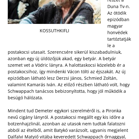
Duna Tv-n.
Az ötödik
epizódban
magyar
KOSSUTHKIFLI
honvédek
tartóztatják
le a
postakocsi utasait. Szerencsére sikerül kiszabadulniuk,
azonban egy új üldözőjük akad, egy betyár. A betyár
szemet vet a Vödric lányra. A halottaskocsi közelebb ér a
postakocsihoz, így mindenki Vácon tölti az éjszakát. Az új
epizódban látható lesz Derzsi János, Schmied Zoltán,
valamint Kamarás Iván. Az előző részben látható volt, hogy
Schwappach tanácsos bebizonyította, hogy jól működik a
besúgó hálózata.
Mindent tud Demeter egykori szerelméről is, a Pironka
nevű cigány lányról. A postakocsi megállt egy kis időre a
botzenhajzlinál, azonban az utasok nem tudtak falatozni
abból az ételből, amit Batykó varázsolt, ugyanis megjelent
Dalfalvi Matyiő vitába keveredett Schwappach őrnaggyal,