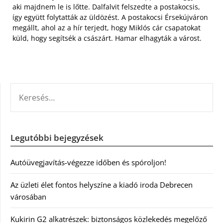
aki majdnem le is lőtte. Dalfalvit felszedte a postakocsis,
így együtt folytatták az üldözést. A postakocsi Érsekújváron
megállt, ahol az a hír terjedt, hogy Miklós cár csapatokat
küld, hogy segítsék a császárt. Hamar elhagyták a várost.
KERESÉS:
Legutóbbi bejegyzések
Autóüvegjavítás-végezze időben és spóroljon!
Az üzleti élet fontos helyszíne a kiadó iroda Debrecen
városában
Kukirin G2 alkatrészek: biztonságos közlekedés megelőző