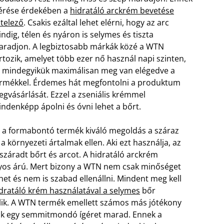
érése érdekében a
hidratáló arckrém bevetése
telező
. Csakis ezáltal lehet elérni, hogy az arc
ndig, télen és nyáron is selymes és tiszta
radjon. A legbiztosabb márkák közé a WTN
rtozik, amelyet több ezer nő használ napi szinten,
 mindegyikük maximálisan meg van elégedve a
rmékkel. Érdemes hát megfontolni a produktum
gvásárlását. Ezzel a zseniális krémmel
ndenképp ápolni és óvni lehet a bőrt.
 a formabontó termék kiváló megoldás a száraz
környezeti ártalmak ellen. Aki ezt használja, az
iszáradt bőrt és arcot. A hidratáló arckrém
yos árú. Mert bizony a WTN nem csak minőséget
et és nem is szabad ellenállni. Mindent meg kell
dratáló krém használatával a selymes
bőr
lik. A WTN termék emellett számos más jótékony
csak egy semmitmondó ígéret marad. Ennek a