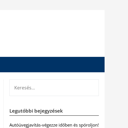
KERESÉS:
Legutóbbi bejegyzések
Autóüvegjavítás-végezze időben és spóroljon!