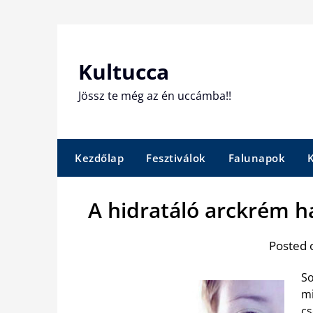
Skip
to
content
Kultucca
Jössz te még az én uccámba!!
Kezdőlap
Fesztiválok
Falunapok
A hidratáló arckrém h
Posted 
So
mi
cs