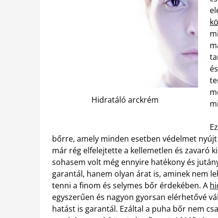
el
kö
mi
ma
ta
és
te
me
Hidratáló arckrém
mi
Ez
bőrre, amely minden esetben védelmet nyújt a 
már rég elfelejtette a kellemetlen és zavaró k
sohasem volt még ennyire hatékony és jután
garantál, hanem olyan árat is, aminek nem leh
tenni a finom és selymes bőr érdekében. A
hi
egyszerűen és nagyon gyorsan elérhetővé vá
hatást is garantál. Ezáltal a puha bőr nem 