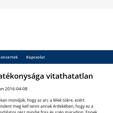
Koncertek
Kapcsolat
atékonysága vitathatatlan
on 2016-04-08
kan mondják, hogy az arc a lélek tükre, ezért
ndent meg kell tenni annak érdekében, hogy ez a
odálatos rész mindig friss és szép maradjon. Ennek