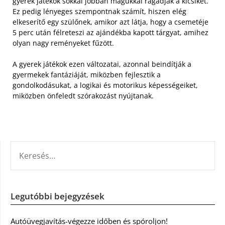
gyerek játékok sokkal jobban magukkal ragadják a kicsiket.
Ez pedig lényeges szempontnak számít, hiszen elég
elkeserítő egy szülőnek, amikor azt látja, hogy a csemetéje
5 perc után félreteszi az ajándékba kapott tárgyat, amihez
olyan nagy reményeket fűzött.
A gyerek játékok ezen változatai, azonnal beindítják a
gyermekek fantáziáját, miközben fejlesztik a
gondolkodásukat, a logikai és motorikus képességeiket,
miközben önfeledt szórakozást nyújtanak.
KERESÉS:
Legutóbbi bejegyzések
Autóüvegjavítás-végezze időben és spóroljon!