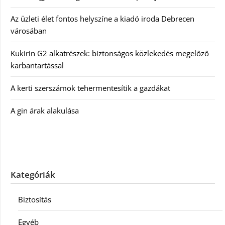
Az üzleti élet fontos helyszíne a kiadó iroda Debrecen
városában
Kukirin G2 alkatrészek: biztonságos közlekedés megelőző
karbantartással
A kerti szerszámok tehermentesítik a gazdákat
A gin árak alakulása
Kategóriák
Biztosítás
Egyéb