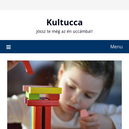
Skip
to
content
Kultucca
Jössz te még az én uccámba!!
Menu