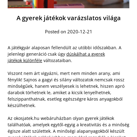
A gyerek játékok varázslatos világa
Posted on 2020-12-21
A játékgyár alaposan fellendült az utóbbi időszakban. A
jelenlegi generáció csak úgy
dúskálhat a gyerek
játékok különféle
változataiban.
Viszont nem árt vigyázni, mert nem minden arany, ami
fénylik! Sajnos a gagyi és silány változatok nemcsak rossz
minőségűek, hanem veszélyesek is lehetnek, hiszen apró
darabok törhetnek le, amiket a kicsik lenyelhetnek,
felszippanthatnak, esetleg egészségre káros anyagokból
készülhetnek.
Az okosjatek.hu webáruházban olyan gyerek játékok
találhatóak, amelyek egytől-egyig a kreativitás és a minőség
égisze alatt születtek. A minőségi alapanyagokból készült