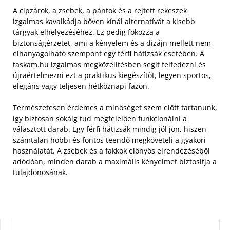
A cipzárok, a zsebek, a pántok és a rejtett rekeszek
izgalmas kavalkádja bőven kínál alternatívát a kisebb
tárgyak elhelyezéséhez. Ez pedig fokozza a
biztonságérzetet, ami a kényelem és a dizájn mellett nem
elhanyagolható szempont egy férfi hátizsák esetében. A
taskam.hu izgalmas megközelítésben segít felfedezni és
újraértelmezni ezt a praktikus kiegészítőt, legyen sportos,
elegáns vagy teljesen hétköznapi fazon.
Természetesen érdemes a minőséget szem előtt tartanunk,
így biztosan sokáig tud megfelelően funkcionálni a
választott darab. Egy férfi hátizsák mindig jól jön, hiszen
számtalan hobbi és fontos teendő megköveteli a gyakori
használatát. A zsebek és a fakkok előnyös elrendezéséből
adódóan, minden darab a maximális kényelmet biztosítja a
tulajdonosának.
KERESÉS: