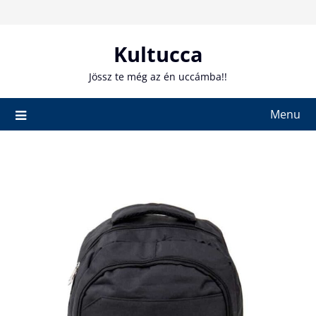
Skip
to
content
Kultucca
Jössz te még az én uccámba!!
Menu