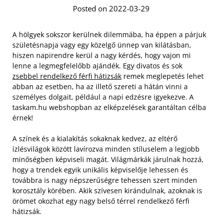
Posted on 2022-03-29
A hölgyek sokszor kerülnek dilemmába, ha éppen a párjuk
születésnapja vagy egy közelgő ünnep van kilátásban,
hiszen napirendre kerül a nagy kérdés, hogy vajon mi
lenne a legmegfelelőbb ajándék. Egy divatos és sok
zsebbel rendelkező férfi hátizsák
remek meglepetés lehet
abban az esetben, ha az illető szereti a hátán vinni a
személyes dolgait, például a napi edzésre igyekezve. A
taskam.hu webshopban az elképzelések garantáltan célba
érnek!
A színek és a kialakítás sokaknak kedvez, az eltérő
ízlésvilágok között lavírozva minden stíluselem a legjobb
minőségben képviseli magát. Világmárkák járulnak hozzá,
hogy a trendek egyik unikális képviselője lehessen és
továbbra is nagy népszerűségre tehessen szert minden
korosztály körében. Akik szívesen kirándulnak, azoknak is
örömet okozhat egy nagy belső térrel rendelkező férfi
hátizsák.