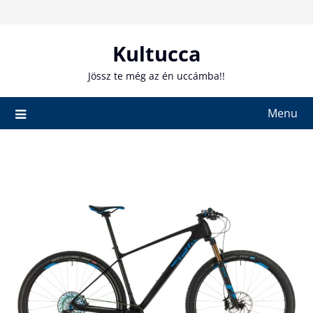
Skip
to
content
Kultucca
Jössz te még az én uccámba!!
Menu