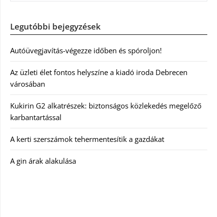
Legutóbbi bejegyzések
Autóüvegjavítás-végezze időben és spóroljon!
Az üzleti élet fontos helyszíne a kiadó iroda Debrecen
városában
Kukirin G2 alkatrészek: biztonságos közlekedés megelőző
karbantartással
A kerti szerszámok tehermentesítik a gazdákat
A gin árak alakulása