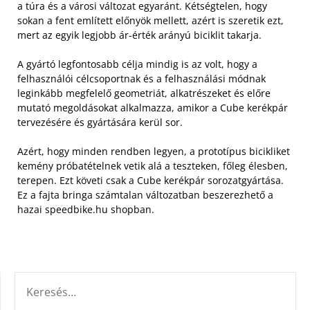
a túra és a városi változat egyaránt. Kétségtelen, hogy
sokan a fent említett előnyök mellett, azért is szeretik ezt,
mert az egyik legjobb ár-érték arányú biciklit takarja.
A gyártó legfontosabb célja mindig is az volt, hogy a
felhasználói célcsoportnak és a felhasználási módnak
leginkább megfelelő geometriát, alkatrészeket és előre
mutató megoldásokat alkalmazza, amikor a Cube kerékpár
tervezésére és gyártására kerül sor.
Azért, hogy minden rendben legyen, a prototípus bicikliket
kemény próbatételnek vetik alá a teszteken, főleg élesben,
terepen. Ezt követi csak a Cube kerékpár sorozatgyártása.
Ez a fajta bringa számtalan változatban beszerezhető a
hazai speedbike.hu shopban.
KERESÉS: