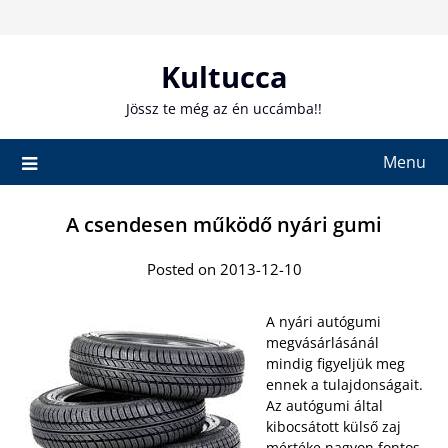
Skip
to
content
Kultucca
Jössz te még az én uccámba!!
Menu
A csendesen működő nyári gumi
Posted on 2013-12-10
A nyári autógumi
megvásárlásánál
mindig figyeljük meg
ennek a tulajdonságait.
Az autógumi által
kibocsátott külső zaj
mértéke nagyon fontos