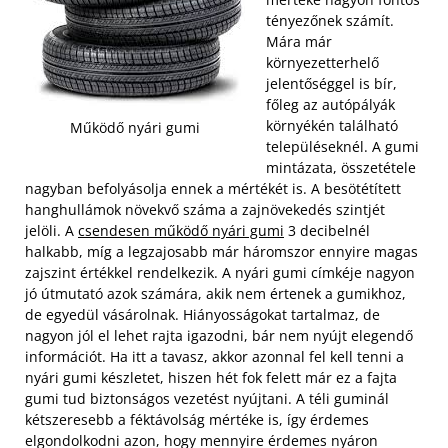
tényezőnek számít.
Mára már
környezetterhelő
jelentőséggel is bír,
főleg az autópályák
környékén található
Működő nyári gumi
településeknél. A gumi
mintázata, összetétele
nagyban befolyásolja ennek a mértékét is. A besötétített
hanghullámok növekvő száma a zajnövekedés szintjét
jelöli. A
csendesen működő nyári gumi
3 decibelnél
halkabb, míg a legzajosabb már háromszor ennyire magas
zajszint értékkel rendelkezik.
A nyári gumi címkéje nagyon
jó útmutató azok számára, akik nem értenek a gumikhoz,
de egyedül vásárolnak. Hiányosságokat tartalmaz, de
nagyon jól el lehet rajta igazodni, bár nem nyújt elegendő
információt. Ha itt a tavasz, akkor azonnal fel kell tenni a
nyári gumi készletet, hiszen hét fok felett már ez a fajta
gumi tud biztonságos vezetést nyújtani. A téli guminál
kétszeresebb a féktávolság mértéke is, így érdemes
elgondolkodni azon, hogy mennyire érdemes nyáron