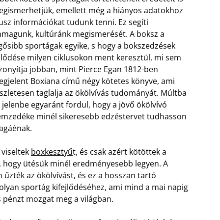
gismerhetjük, emellett még a hiányos adatokhoz
usz információkat tudunk tenni. Ez segíti
magunk, kultúránk megismerését. A boksz a
gősibb sportágak egyike, s hogy a bokszedzések
jlődése milyen ciklusokon ment keresztül, mi sem
zonyítja jobban, mint Pierce Egan 1812-ben
gjelent Boxiana című négy kötetes könyve, ami
szletesen taglalja az ökölvívás tudományát. Múltba
 jelenbe egyaránt fordul, hogy a jövő ökölvívó
mzedéke minél sikeresebb edzéstervet tudhasson
agáénak.
 viseltek
boxkesztyű
t, és csak azért kötöttek a
, hogy ütésük minél eredményesebb legyen.
A
űzték az ökölvívást, és ez a hosszan tartó
olyan sportág kifejlődéséhez, ami mind a mai napig
s pénzt mozgat meg a világban.