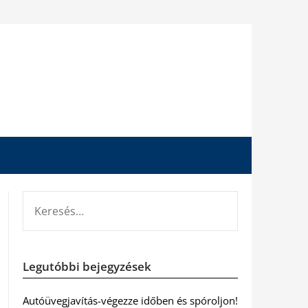
KERESÉS:
Legutóbbi bejegyzések
Autóüvegjavítás-végezze időben és spóroljon!