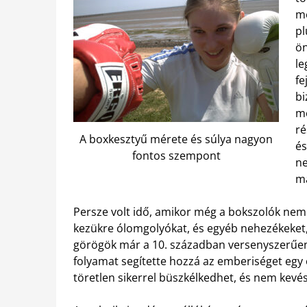
me
pl
ön
le
fe
bi
me
ré
A boxkesztyű mérete és súlya nagyon
és
fontos szempont
ne
m
Persze volt idő, amikor még a bokszolók nem
kezükre ólomgolyókat, és egyéb nehezékeket
görögök már a 10. században versenyszerűen 
folyamat segítette hozzá az emberiséget egy 
töretlen sikerrel büszkélkedhet, és nem kevé