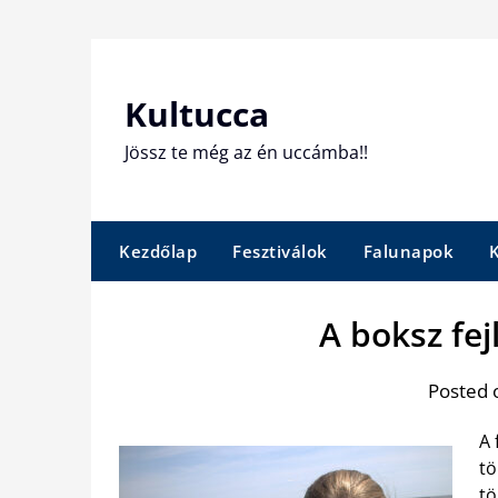
Skip
to
content
Kultucca
Jössz te még az én uccámba!!
Kezdőlap
Fesztiválok
Falunapok
A boksz fe
Posted 
A 
tö
tö