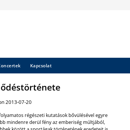
Koncertek
Kapcsolat
jlődéstörténete
on 2013-07-20
folyamatos régészeti kutatások bővülésével egyre
bb mindenre derül fény az emberiség múltjából,
bbek között a sportágak történetének eredeteit is