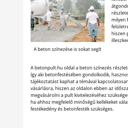
átgondo
részlet
milyen 
felület
hiszen 
illeszk
A beton színezése is sokat segít
A betonpult.hu oldal a beton színezés részlete
így aki betonfestésében gondolkodik, hasznos 
tájékoztatást kaphat a témával kapcsolatosa
vásárlásra, hiszen az oldalon ebben az idős
megvásárolni a pult kivitelezéséhez szüksége
ha ahhoz megfelelő minőségű kellékeket válas
festékedény és betonfesték szükséges.