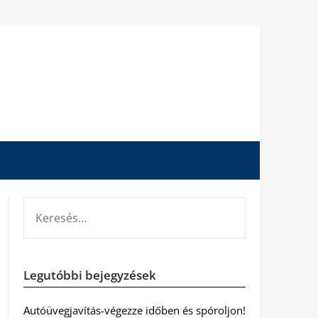
KERESÉS:
Legutóbbi bejegyzések
Autóüvegjavítás-végezze időben és spóroljon!