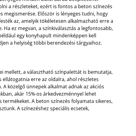
lni a részleteket, ezért is fontos a beton színezés
es megismerése. Először is lényeges tudni, hogy
festék az, amelyik tökéletesen alkalmazható erre a
re. Ha ez megvan, a színkiválasztás a legfontosabb,
például egy konyhapult mindenképpen kell
edjen a helyiség többi berendezési tárgyaihoz.
i mellett, a választható színpalettát is bemutatja,
ellátogatnia erre az oldalra, ahol részletes
n. A közelgő ünnepek alkalmat adnak az akciós
zakban, akár 15%-os árkedvezménnyel lehet
s termékeket. A beton színezés folyamata sikeres,
ztunk. A színezéshez speciális ecsetek,