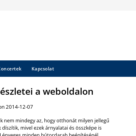
Koncertek
Kapcsolat
részletei a weboldalon
on 2014-12-07
k nem mindegy az, hogy otthonát milyen jellegű
 díszítik, mivel ezek árnyalatai és összképe is
 Lényeges minden bútordarab beépítésénél