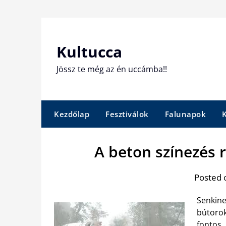
Skip
to
content
Kultucca
Jössz te még az én uccámba!!
Kezdőlap
Fesztiválok
Falunapok
A beton színezés 
Posted 
Senkine
bútorok
fontos.