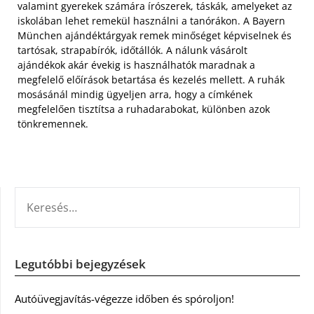
valamint gyerekek számára írószerek, táskák, amelyeket az
iskolában lehet remekül használni a tanórákon. A Bayern
München ajándéktárgyak remek minőséget képviselnek és
tartósak, strapabírók, időtállók. A nálunk vásárolt
ajándékok akár évekig is használhatók maradnak a
megfelelő előírások betartása és kezelés mellett. A ruhák
mosásánál mindig ügyeljen arra, hogy a címkének
megfelelően tisztítsa a ruhadarabokat, különben azok
tönkremennek.
KERESÉS:
Legutóbbi bejegyzések
Autóüvegjavítás-végezze időben és spóroljon!