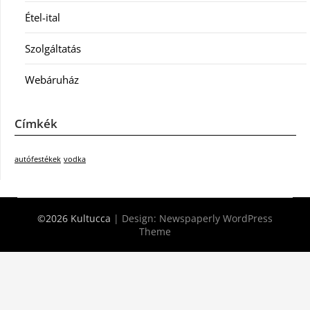
Étel-ital
Szolgáltatás
Webáruház
Címkék
autófestékek
vodka
©2026 Kultucca
| Design:
Newspaperly WordPress
Theme