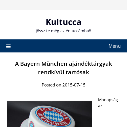
Skip
to
content
Kultucca
Jössz te még az én uccámba!!
Menu
A Bayern München ajándéktárgyak
rendkívül tartósak
Posted on 2015-07-15
Manapság
az