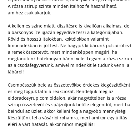
A rózsa szirup szinte minden italhoz felhasználható,
amihez csak akarjuk.
A kellemes színe miatt, díszítésre is kivallóan alkalmas, de
a bársonyos íze igazán egyedivé teszi a kategóriájában.
Rövid és hosszú italokban, koktélokban valamint
limonádékban is jól fest. Ne hagyjuk ki bárunk polcairól ezt
a remek összetevőt, mert mindenképpen megéri, ha
megtanulunk hatékonyan bánni vele. Legyen a rózsa szirup
az a csodafegyverünk, amivel mindenkit le tudunk venni a
lábáról!
Csempésszük bele az összetevőkbe érdekes kiegészítőként
és meg fogjuk látni a reakciókat. Rendeljük meg az
eldoradosyrup.com oldalon, akár nagytételben is a rózsa
szirup összetevőt és spájzoljunk belőle elegendőt, mert ha
beindul az üzlet, akkor kelleni fog a nagyobb mennyiség!
Készüljünk fel a vásárlói rohamra, mert amikor egy újítás
eléri a várt hatását, akkor nincs megállás!