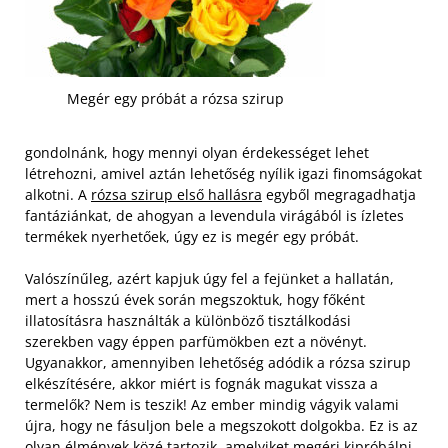
Megér egy próbát a rózsa szirup
gondolnánk, hogy mennyi olyan érdekességet lehet
létrehozni, amivel aztán lehetőség nyílik igazi finomságokat
alkotni. A
rózsa szirup első hallásra
egyből megragadhatja
fantáziánkat, de ahogyan a levendula virágából is ízletes
termékek nyerhetőek, úgy ez is megér egy próbát.
Valószínűleg, azért kapjuk úgy fel a fejünket a hallatán,
mert a hosszú évek során megszoktuk, hogy főként
illatosításra használták a különböző tisztálkodási
szerekben vagy éppen parfümökben ezt a növényt.
Ugyanakkor, amennyiben lehetőség adódik a rózsa szirup
elkészítésére, akkor miért is fognák magukat vissza a
termelők? Nem is teszik! Az ember mindig vágyik valami
újra, hogy ne fásuljon bele a megszokott dolgokba. Ez is az
olyan élmények közé tartozik, amelyiket megéri kipróbálni.