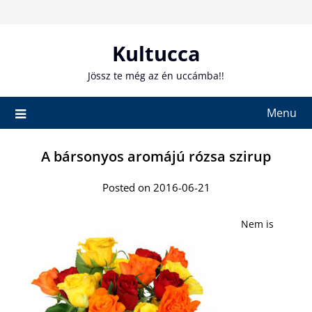
Skip
to
content
Kultucca
Jössz te még az én uccámba!!
Menu
A bársonyos aromájú rózsa szirup
Posted on 2016-06-21
Nem is