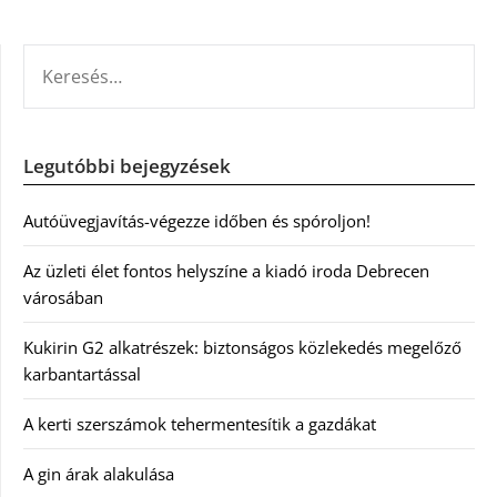
KERESÉS:
Legutóbbi bejegyzések
Autóüvegjavítás-végezze időben és spóroljon!
Az üzleti élet fontos helyszíne a kiadó iroda Debrecen
városában
Kukirin G2 alkatrészek: biztonságos közlekedés megelőző
karbantartással
A kerti szerszámok tehermentesítik a gazdákat
A gin árak alakulása