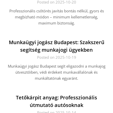
Posted on 2025-10-20
Professzionális csőtörés javítás bontás nélkül, gyors és
megbízható módon – minimum kellemetlenség,
maximum biztonság.
Munkaügyi jogász Budapest: Szakszerű
segítség munkajogi ügyekben
Posted on 2025-10-19
Munkaügyi jogász Budapest segít eligazodni a munkajog
útvesztőiben, védi érdekeit munkavállalónak és
munkáltatónak egyaránt.
Tetőkárpit anyag: Professzionális
útmutató autósoknak
Posted on 2025-10-14