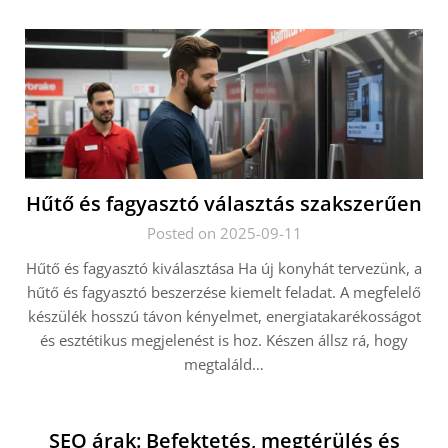
Hűtő és fagyasztó választás szakszerűen
Posted on 2025-09-11
Hűtő és fagyasztó kiválasztása Ha új konyhát tervezünk, a
hűtő és fagyasztó beszerzése kiemelt feladat. A megfelelő
készülék hosszú távon kényelmet, energiatakarékosságot
és esztétikus megjelenést is hoz. Készen állsz rá, hogy
megtaláld…
SEO árak: Befektetés, megtérülés és