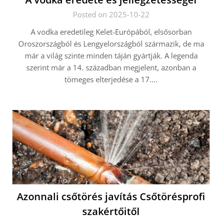
Posted on 2025-10-22
A vodka eredetileg Kelet-Európából, elsősorban
Oroszországból és Lengyelországból származik, de ma
már a világ szinte minden táján gyártják. A legenda
szerint már a 14. században megjelent, azonban a
tömeges elterjedése a 17….
Azonnali csőtörés javítás Csőtörésprofi
szakértőitől