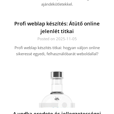
ajándékötletekkel.
Profi weblap készítés: Átütő online
jelenlét titkai
Posted on 2025-11-05
Profi weblap készítés titkai: hogyan váljon online
sikeressé egyedi, felhasználóbarát weboldallal?
A vodka eredete és jellegzetességei