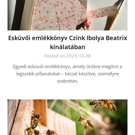
Esküvői emlékkönyv Czink Ibolya Beatrix
kínálatában
Posted on 2025-10-08
Egyedi esküvői emlékkönyv, amely örökre megőrzi a
legszebb pillanatokat – kézzel készítve, személyre
szabottan.