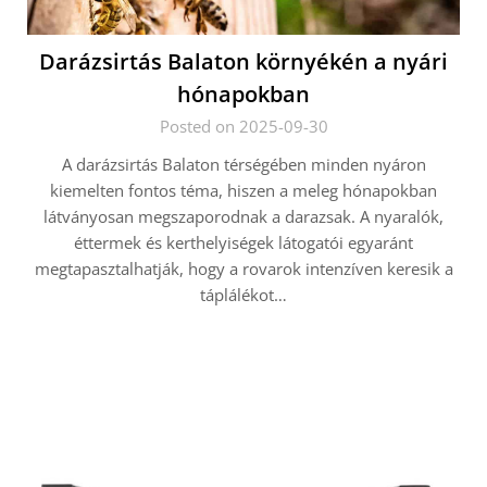
Darázsirtás Balaton környékén a nyári
hónapokban
Posted on 2025-09-30
A darázsirtás Balaton térségében minden nyáron
kiemelten fontos téma, hiszen a meleg hónapokban
látványosan megszaporodnak a darazsak. A nyaralók,
éttermek és kerthelyiségek látogatói egyaránt
megtapasztalhatják, hogy a rovarok intenzíven keresik a
táplálékot…