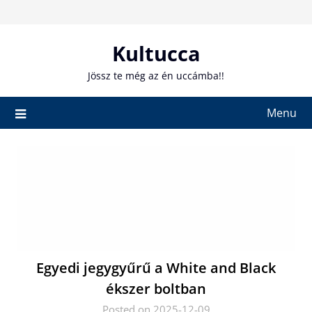
Skip
to
content
Kultucca
Jössz te még az én uccámba!!
Menu
Egyedi jegygyűrű a White and Black
ékszer boltban
Posted on 2025-12-09