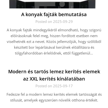
A konyak fajták bemutatása
Posted on 2025-09-29
A konyak fajták mindegyikéről elmondható, hogy szigorú
előírásoknak felel meg, hiszen fordított esetben nem
viselhetnék ezt a nevet. Közös jellemzőjük, hogy szőlőből
készített bor lepárlásával kerülnek előállításra és
tölgyfahordóban érlelődnek, ettől függetlenül…
Modern és tartós lemez kerítés elemek
az XXL kerítés kínálatában
Posted on 2025-09-17
Fedezze fel a modern lemez kerítés elemek tartósságát és
stílusát, amelyek egyszerűen növelik otthona értékét.