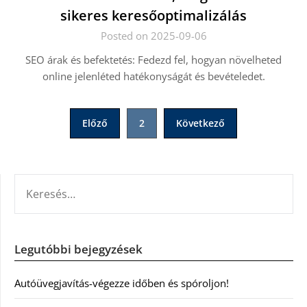
sikeres keresőoptimalizálás
Posted on 2025-09-06
SEO árak és befektetés: Fedezd fel, hogyan növelheted
online jelenléted hatékonyságát és bevételedet.
Bejegyzések
Előző
2
Következő
lapozása
KERESÉS:
Legutóbbi bejegyzések
Autóüvegjavítás-végezze időben és spóroljon!