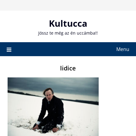
Skip
to
content
Kultucca
Jössz te még az én uccámba!!
Menu
lidice