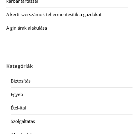
karbantartással
A kerti szerszámok tehermentesítik a gazdákat
A gin árak alakulása
Kategóriák
Biztosítás
Egyéb
Étel-ital
Szolgáltatás