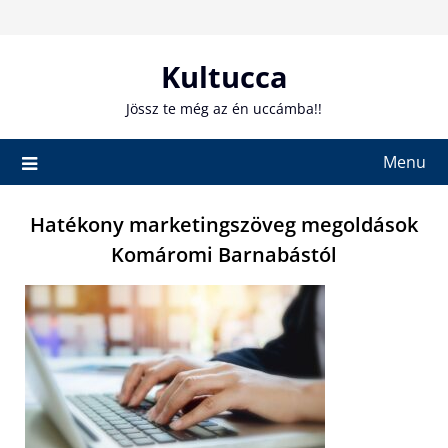
Skip
to
content
Kultucca
Jössz te még az én uccámba!!
Menu
Hatékony marketingszöveg megoldások
Komáromi Barnabástól