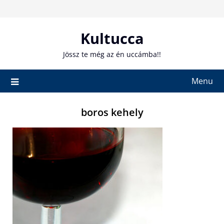
Skip
to
content
Kultucca
Jössz te még az én uccámba!!
Menu
boros kehely