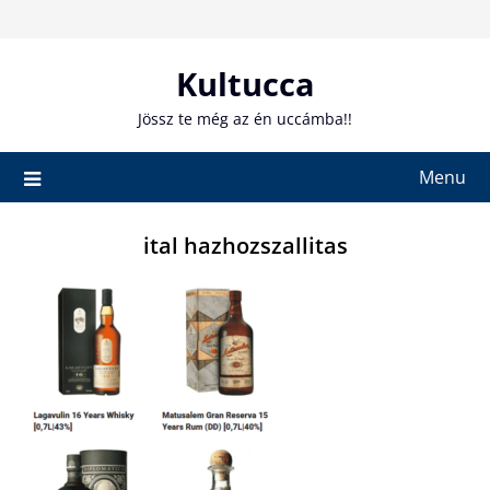
Skip
to
content
Kultucca
Jössz te még az én uccámba!!
Menu
ital hazhozszallitas