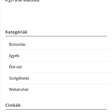
A gin árak alakulása
Kategóriák
Biztosítás
Egyéb
Étel-ital
Szolgáltatás
Webáruház
Címkék