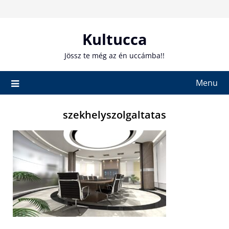
Skip
to
content
Kultucca
Jössz te még az én uccámba!!
Menu
szekhelyszolgaltatas