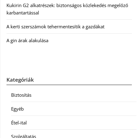
Kukirin G2 alkatrészek: biztonságos közlekedés megelőző
karbantartással
A kerti szerszámok tehermentesítik a gazdákat
A gin árak alakulása
Kategóriák
Biztosítás
Egyéb
Étel-ital
Szolgáltatás