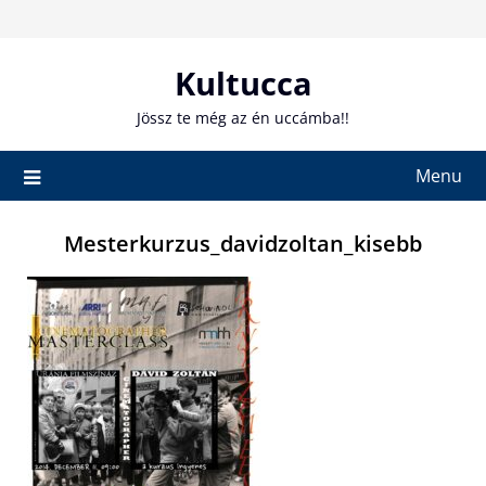
Skip
to
content
Kultucca
Jössz te még az én uccámba!!
Menu
Mesterkurzus_davidzoltan_kisebb