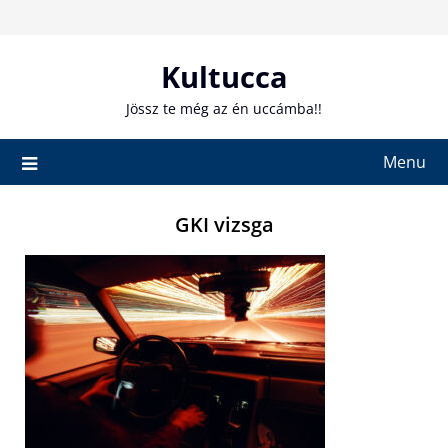
Skip
to
content
Kultucca
Jössz te még az én uccámba!!
Menu
GKI vizsga